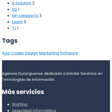
It Solution
2
SD
1
Sin categoría
3
team
5
TL
1
Tags
App
Codes
Design
Marketing
Software
Agencia Duranguense dedicada a brindar Servicios en
Tecnologías de información.
Más servicios
Staffing
Seguridad Informática